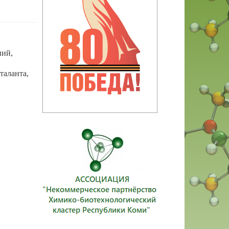
ний,
таланта,