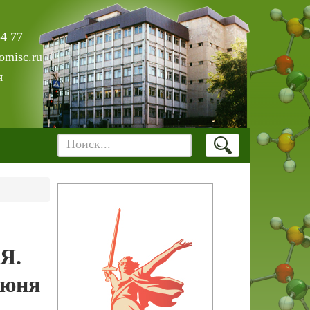
84 77
omisc.ru
я
Я.
июня