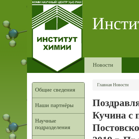
Инсти
Новости
Главная
Новости
Общие сведения
Поздравля
Наши партнёры
Кучина с 
Научные
Постовско
подразделения